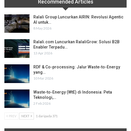
Recommended Articles
Ralali Group Luncurkan AIRIN: Revolusi Agentic
AI untuk…
8 May 2026
Ralali.com Luncurkan RalaliGrow: Solusi B2B
Enabler Terpadu…
13 Apr 2026
RDF & Co-processing: Jalur Waste-to-Energy
yang…
10 Mar 2026
Waste-to-Energy (WtE) di Indonesia: Peta
Teknologi,…
2 Feb 2026
PREV
NEXT
1 daripada 371