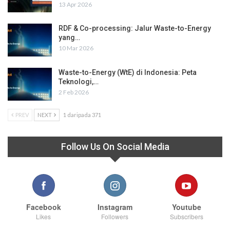
13 Apr 2026
RDF & Co-processing: Jalur Waste-to-Energy
yang…
10 Mar 2026
Waste-to-Energy (WtE) di Indonesia: Peta
Teknologi,…
2 Feb 2026
PREV
NEXT
1 daripada 371
Follow Us On Social Media
Facebook
Instagram
Youtube
Likes
Followers
Subscribers