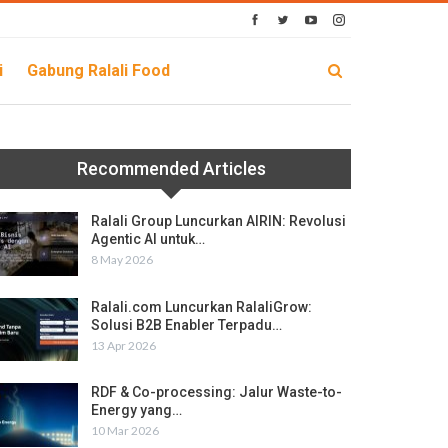
i
Gabung Ralali Food
Recommended Articles
Ralali Group Luncurkan AIRIN: Revolusi
Agentic AI untuk…
8 May 2026
Ralali.com Luncurkan RalaliGrow:
Solusi B2B Enabler Terpadu…
13 Apr 2026
RDF & Co-processing: Jalur Waste-to-
Energy yang…
10 Mar 2026