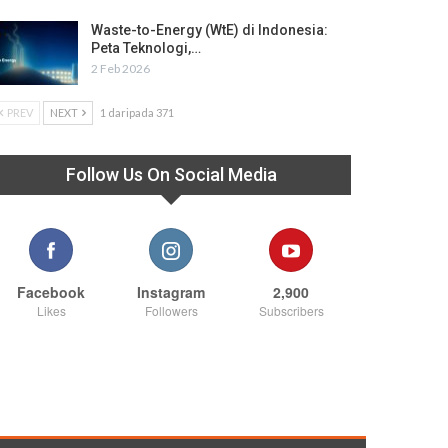
Waste-to-Energy (WtE) di Indonesia:
Peta Teknologi,…
2 Feb 2026
PREV
NEXT
1 daripada 371
Follow Us On Social Media
Facebook
Instagram
2,900
Likes
Followers
Subscribers