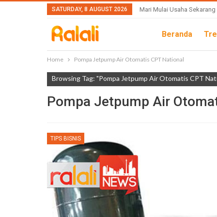
SATURDAY, 8 AUGUST 2026
Mari Mulai Usaha Sekarang
Beranda
Tre
Home
Pompa Jetpump Air Otomatis CPT National
Browsing Tag: "Pompa Jetpump Air Otomatis CPT Nati
Pompa Jetpump Air Otomat
TIPS BISNIS