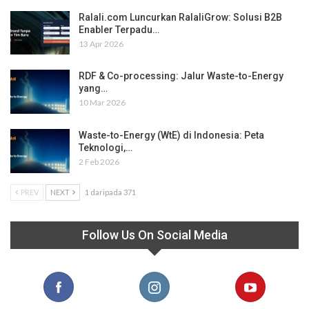
Ralali.com Luncurkan RalaliGrow: Solusi B2B
Enabler Terpadu…
13 Apr 2026
RDF & Co-processing: Jalur Waste-to-Energy
yang…
10 Mar 2026
Waste-to-Energy (WtE) di Indonesia: Peta
Teknologi,…
2 Feb 2026
PREV
NEXT
1 daripada 371
Follow Us On Social Media