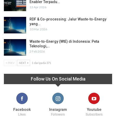
Enabler Terpadu…
13 Apr 2026
RDF & Co-processing: Jalur Waste-to-Energy
yang…
10 Mar 2026
Waste-to-Energy (WtE) di Indonesia: Peta
Teknologi,…
2 Feb 2026
PREV
NEXT
1 daripada 371
Follow Us On Social Media
Facebook
Instagram
Youtube
Likes
Followers
Subscribers