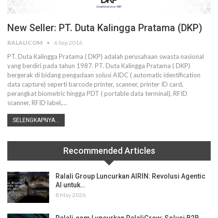
New Seller: PT. Duta Kalingga Pratama (DKP)
RALALICOM
6 Sep 2016
PT. Duta Kalingga Pratama ( DKP) adalah perusahaan swasta nasional
yang berdiri pada tahun 1987. PT. Duta Kalingga Pratama ( DKP)
bergerak di bidang pengadaan solusi AIDC ( automatic identification
data capture) seperti barcode printer, scanner, printer ID card,
perangkat biometric hingga PDT ( portable data terminal), RFID
scanner, RFID label,…
SELENGKAPNYA...
Recommended Articles
Ralali Group Luncurkan AIRIN: Revolusi Agentic
AI untuk…
8 May 2026
Ralali.com Luncurkan RalaliGrow: Solusi B2B