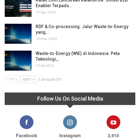
Enabler Terpadu…
13 Apr 2026
RDF & Co-processing: Jalur Waste-to-Energy
yang…
10 Mar 2026
Waste-to-Energy (WtE) di Indonesia: Peta
Teknologi,…
2 Feb 2026
PREV
NEXT
1 daripada 371
Follow Us On Social Media
Facebook
Instagram
2,910