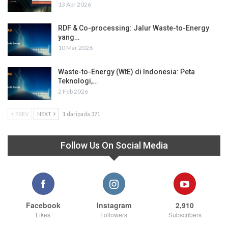
13 Apr 2026
RDF & Co-processing: Jalur Waste-to-Energy
yang…
10 Mar 2026
Waste-to-Energy (WtE) di Indonesia: Peta
Teknologi,…
2 Feb 2026
PREV
NEXT
1 daripada 371
Follow Us On Social Media
Facebook
Instagram
2,910
Likes
Followers
Subscribers