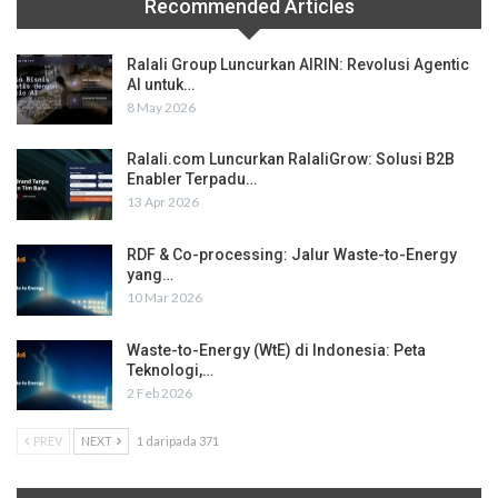
Recommended Articles
Ralali Group Luncurkan AIRIN: Revolusi Agentic
AI untuk…
8 May 2026
Ralali.com Luncurkan RalaliGrow: Solusi B2B
Enabler Terpadu…
13 Apr 2026
RDF & Co-processing: Jalur Waste-to-Energy
yang…
10 Mar 2026
Waste-to-Energy (WtE) di Indonesia: Peta
Teknologi,…
2 Feb 2026
PREV
NEXT
1 daripada 371