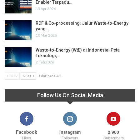
Enabler Terpadu…
13 Apr 2026
RDF & Co-processing: Jalur Waste-to-Energy
yang…
10 Mar 2026
Waste-to-Energy (WtE) di Indonesia: Peta
Teknologi,…
2 Feb 2026
PREV
NEXT
1 daripada 371
Follow Us On Social Media
Facebook
Instagram
2,900
Likes
Followers
Subscribers