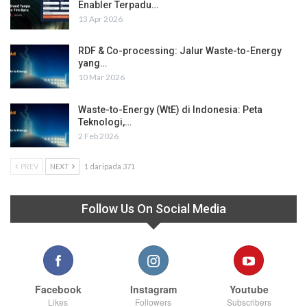
Enabler Terpadu…
13 Apr 2026
RDF & Co-processing: Jalur Waste-to-Energy
yang…
10 Mar 2026
Waste-to-Energy (WtE) di Indonesia: Peta
Teknologi,…
2 Feb 2026
PREV
NEXT
1 daripada 371
Follow Us On Social Media
Facebook
Instagram
Youtube
Likes
Followers
Subscribers