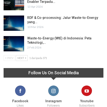
Enabler Terpadu…
13 Apr 2026
RDF & Co-processing: Jalur Waste-to-Energy
yang…
10 Mar 2026
Waste-to-Energy (WtE) di Indonesia: Peta
Teknologi,…
2 Feb 2026
PREV
NEXT
1 daripada 371
Follow Us On Social Media
Facebook
Instagram
Youtube
Likes
Followers
Subscribers