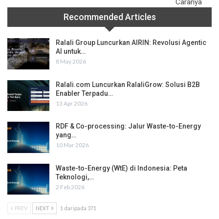
Caranya
Recommended Articles
Ralali Group Luncurkan AIRIN: Revolusi Agentic
AI untuk…
8 May 2026
Ralali.com Luncurkan RalaliGrow: Solusi B2B
Enabler Terpadu…
13 Apr 2026
RDF & Co-processing: Jalur Waste-to-Energy
yang…
10 Mar 2026
Waste-to-Energy (WtE) di Indonesia: Peta
Teknologi,…
2 Feb 2026
PREV
NEXT
1 daripada 371