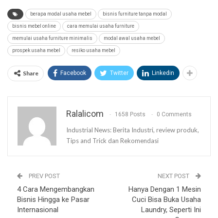
berapa modal usaha mebel
bisnis furniture tanpa modal
bisnis mebel online
cara memulai usaha furniture
memulai usaha furniture minimalis
modal awal usaha mebel
prospek usaha mebel
resiko usaha mebel
Share
Facebook
Twitter
Linkedin
Ralalicom
1658 Posts
0 Comments
Industrial News: Berita Industri, review produk,
Tips and Trick dan Rekomendasi
PREV POST
NEXT POST
4 Cara Mengembangkan
Hanya Dengan 1 Mesin
Bisnis Hingga ke Pasar
Cuci Bisa Buka Usaha
Internasional
Laundry, Seperti Ini