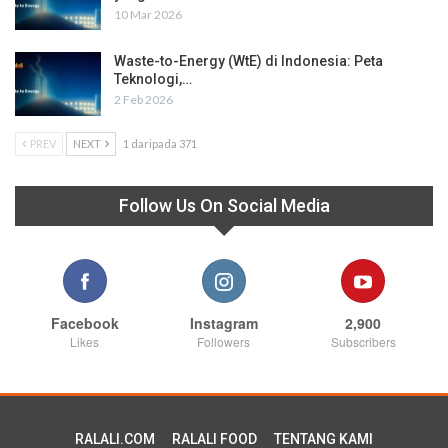
10 Mar 2026
Waste-to-Energy (WtE) di Indonesia: Peta
Teknologi,…
2 Feb 2026
PREV
NEXT
1 daripada 371
Follow Us On Social Media
Facebook
Instagram
2,900
Likes
Followers
Subscribers
RALALI.COM
RALALI FOOD
TENTANG KAMI