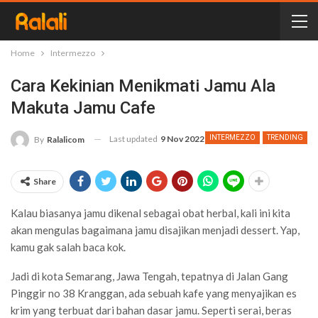
Home
Intermezzo
Cara Kekinian Menikmati Jamu Ala
Makuta Jamu Cafe
Last updated
9 Nov 2022
INTERMEZZO
TRENDING
By
Ralalicom
Share
Kalau biasanya jamu dikenal sebagai obat herbal, kali ini kita
akan mengulas bagaimana jamu disajikan menjadi dessert. Yap,
kamu gak salah baca kok.
Jadi di kota Semarang, Jawa Tengah, tepatnya di Jalan Gang
Pinggir no 38 Kranggan, ada sebuah kafe yang menyajikan es
krim yang terbuat dari bahan dasar jamu. Seperti serai, beras