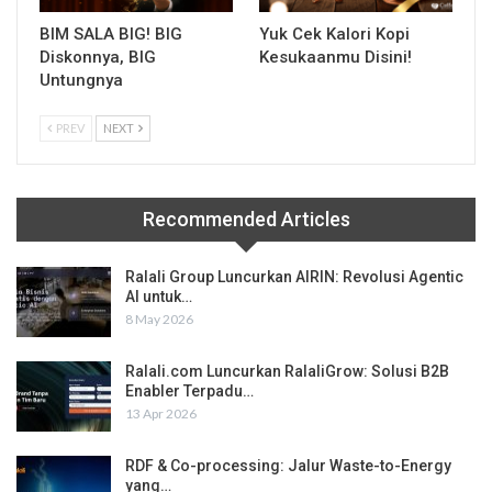
BIM SALA BIG! BIG
Yuk Cek Kalori Kopi
Diskonnya, BIG
Kesukaanmu Disini!
Untungnya
PREV
NEXT
Recommended Articles
Ralali Group Luncurkan AIRIN: Revolusi Agentic
AI untuk…
8 May 2026
Ralali.com Luncurkan RalaliGrow: Solusi B2B
Enabler Terpadu…
13 Apr 2026
RDF & Co-processing: Jalur Waste-to-Energy
yang…