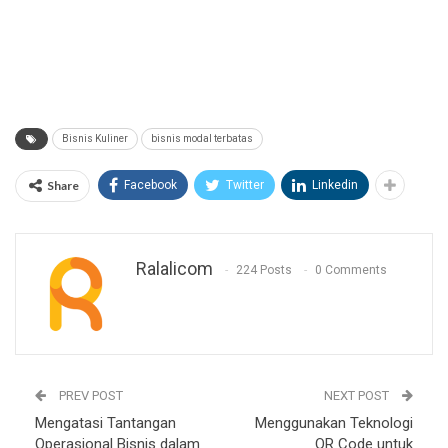
Bisnis Kuliner
bisnis modal terbatas
Share
Facebook
Twitter
Linkedin
Ralalicom
224 Posts
0 Comments
PREV POST
NEXT POST
Mengatasi Tantangan
Menggunakan Teknologi
Operasional Bisnis dalam
QR Code untuk