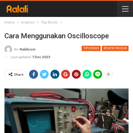
Home
Inspirasi
Tips Bisnis
Cara Menggunakan Oscilloscope
TIPS BISNIS
REVIEW PRODUK
By
Ralalicom
Last updated
7 Dec 2023
Share