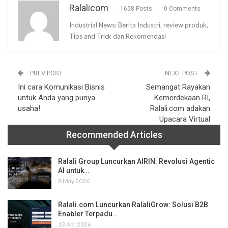
Ralalicom
1658 Posts
0 Comments
Industrial News: Berita Industri, review produk,
Tips and Trick dan Rekomendasi
PREV POST
NEXT POST
Ini cara Komunikasi Bisnis
Semangat Rayakan
untuk Anda yang punya
Kemerdekaan RI,
usaha!
Ralali.com adakan
Upacara Virtual
Recommended Articles
Ralali Group Luncurkan AIRIN: Revolusi Agentic
AI untuk…
8 May 2026
Ralali.com Luncurkan RalaliGrow: Solusi B2B
Enabler Terpadu…
13 Apr 2026