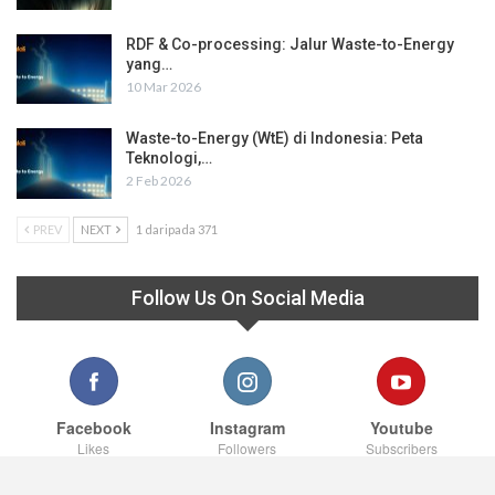
RDF & Co-processing: Jalur Waste-to-Energy
yang…
10 Mar 2026
Waste-to-Energy (WtE) di Indonesia: Peta
Teknologi,…
2 Feb 2026
PREV
NEXT
1 daripada 371
Follow Us On Social Media
Facebook
Instagram
Youtube
Likes
Followers
Subscribers