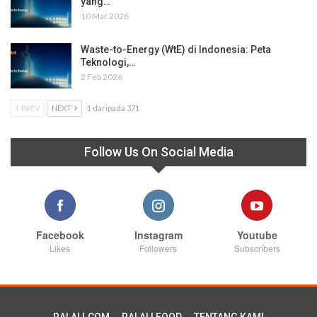
yang…
10 Mar 2026
Waste-to-Energy (WtE) di Indonesia: Peta
Teknologi,…
2 Feb 2026
PREV
NEXT
1 daripada 371
Follow Us On Social Media
Facebook
Instagram
Youtube
Likes
Followers
Subscribers
RALALI.COM
RALALI FOOD
TENTANG KAMI