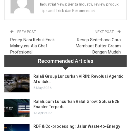
Industrial News: Berita Industri, review produk,
Tips and Trick dan Rekomendasi
PREV POST
NEXT POST
Resep Nasi Kebuli Enak
Resep Sederhana Cara
Maknyuss Ala Chef
Membuat Butter Cream
Profesional
Dengan Mudah
Recommended Articles
Ralali Group Luncurkan AIRIN: Revolusi Agentic
AI untuk…
8 May 2026
Ralali.com Luncurkan RalaliGrow: Solusi B2B
Enabler Terpadu…
13 Apr 2026
RDF & Co-processing: Jalur Waste-to-Energy