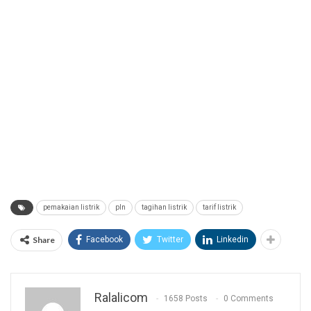
pemakaian listrik
pln
tagihan listrik
tarif listrik
Share
Facebook
Twitter
Linkedin
Ralalicom
1658 Posts
0 Comments