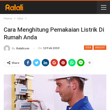
Home
Idea
Cara Menghitung Pemakaian Listrik Di
Rumah Anda
On
13 Feb 2019
IDEA
INSIGHT
By
Ralalicom
Share