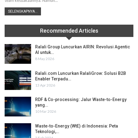
team kesuakaannya. Namun…
SELENGKAPNYA...
Recommended Articles
Ralali Group Luncurkan AIRIN: Revolusi Agentic
AI untuk…
8 May 2026
Ralali.com Luncurkan RalaliGrow: Solusi B2B
Enabler Terpadu…
13 Apr 2026
RDF & Co-processing: Jalur Waste-to-Energy
yang…
10 Mar 2026
Waste-to-Energy (WtE) di Indonesia: Peta
Teknologi,…
2 Feb 2026