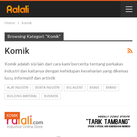
Home
komik
Browsing Kategori: "komik"
Komik
Komik adalah sisi lain dari cara kami bercerita tentang perkakas
industri dan kaitanya dengan kehidupan keseharian yang dikemas
lucu, informatif dan artistik
ALAT INDUSTRI
BERITA INDUSTRI
BIG AGENT
BISNIS
BRAND
BUILDING MATERIAL
BUSINESS
KOMIK