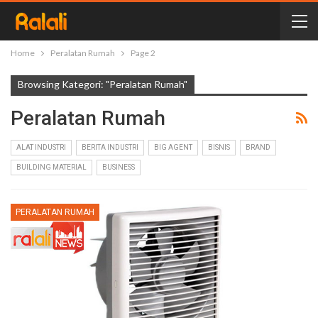
Home
Peralatan Rumah
Page 2
Browsing Kategori: "Peralatan Rumah"
Peralatan Rumah
ALAT INDUSTRI
BERITA INDUSTRI
BIG AGENT
BISNIS
BRAND
BUILDING MATERIAL
BUSINESS
PERALATAN RUMAH