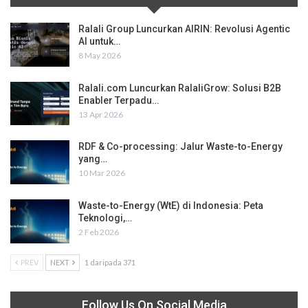
Ralali Group Luncurkan AIRIN: Revolusi Agentic
AI untuk…
8 May 2026
Ralali.com Luncurkan RalaliGrow: Solusi B2B
Enabler Terpadu…
13 Apr 2026
RDF & Co-processing: Jalur Waste-to-Energy
yang…
10 Mar 2026
Waste-to-Energy (WtE) di Indonesia: Peta
Teknologi,…
2 Feb 2026
PREV
NEXT
1 daripada 371
Follow Us On Social Media