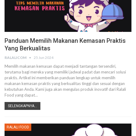
Panduan Memilih Makanan Kemasan Praktis
Yang Berkualitas
RALALICOM
25 Jun 2024
Memilih makanan kemasan dapat menjadi tantangan tersendiri,
terutama bagi mereka yang memiliki jadwal padat dan mencari solusi
praktis. Artikel ini memberikan panduan lengkap untuk memilih
makanan kemasan praktis yang berkualitas tinggi dan sesuai dengan
kebutuhan Anda. Kami juga akan mengulas produk inovatif dari Ralali
Food yang dapat
…
SELENGKAPNYA...
RALALI FOOD