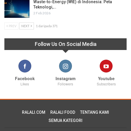
Waste-to-Energy (WtE) di Indonesia: Peta
Teknologi,…
2 Feb 2026
PREV
NEXT
1 daripada 371
Follow Us On Social Media
Facebook
Instagram
Youtube
Likes
Followers
Subscribers
RALALI.COM
RALALI FOOD
TENTANG KAMI
SEMUA KATEGORI