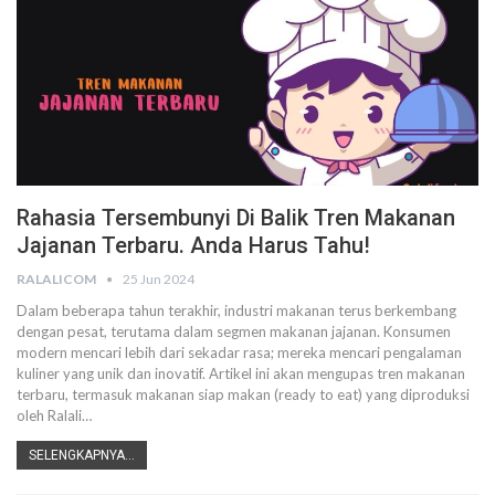
Rahasia Tersembunyi Di Balik Tren Makanan
Jajanan Terbaru. Anda Harus Tahu!
RALALICOM
25 Jun 2024
Dalam beberapa tahun terakhir, industri makanan terus berkembang
dengan pesat, terutama dalam segmen makanan jajanan. Konsumen
modern mencari lebih dari sekadar rasa; mereka mencari pengalaman
kuliner yang unik dan inovatif. Artikel ini akan mengupas tren makanan
terbaru, termasuk makanan siap makan (ready to eat) yang diproduksi
oleh Ralali
…
SELENGKAPNYA...