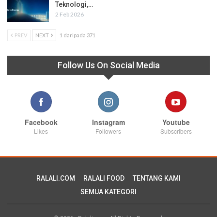
Teknologi,…
2 Feb 2026
PREV
NEXT
1 daripada 371
Follow Us On Social Media
Facebook
Instagram
Youtube
Likes
Followers
Subscribers
RALALI.COM
RALALI FOOD
TENTANG KAMI
SEMUA KATEGORI