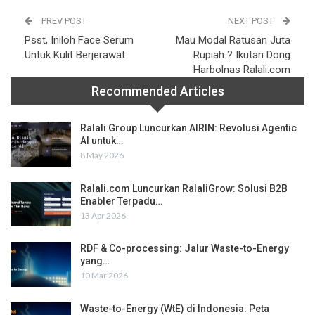
PREV POST
NEXT POST
Psst, Iniloh Face Serum
Mau Modal Ratusan Juta
Untuk Kulit Berjerawat
Rupiah ? Ikutan Dong
Harbolnas Ralali.com
Recommended Articles
Ralali Group Luncurkan AIRIN: Revolusi Agentic
AI untuk…
8 May 2026
Ralali.com Luncurkan RalaliGrow: Solusi B2B
Enabler Terpadu…
13 Apr 2026
RDF & Co-processing: Jalur Waste-to-Energy
yang…
10 Mar 2026
Waste-to-Energy (WtE) di Indonesia: Peta