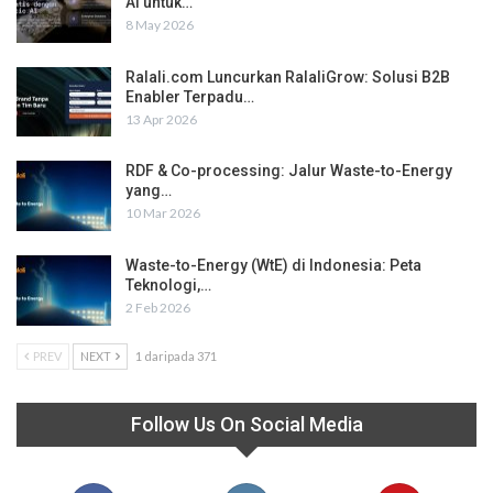
AI untuk…
8 May 2026
Ralali.com Luncurkan RalaliGrow: Solusi B2B
Enabler Terpadu…
13 Apr 2026
RDF & Co-processing: Jalur Waste-to-Energy
yang…
10 Mar 2026
Waste-to-Energy (WtE) di Indonesia: Peta
Teknologi,…
2 Feb 2026
PREV
NEXT
1 daripada 371
Follow Us On Social Media