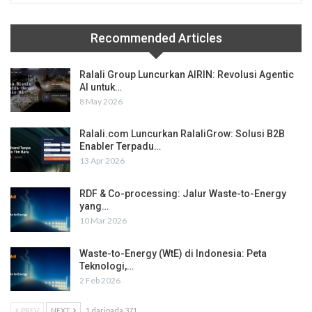
Recommended Articles
Ralali Group Luncurkan AIRIN: Revolusi Agentic
AI untuk…
8 May 2026
Ralali.com Luncurkan RalaliGrow: Solusi B2B
Enabler Terpadu…
13 Apr 2026
RDF & Co-processing: Jalur Waste-to-Energy
yang…
10 Mar 2026
Waste-to-Energy (WtE) di Indonesia: Peta
Teknologi,…
2 Feb 2026
PREV
NEXT
1 daripada 371