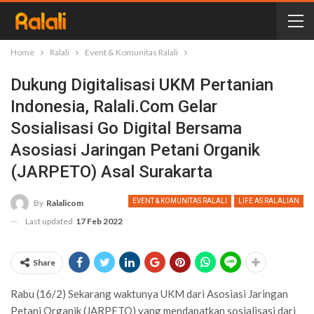
Home
Ralali
Event & Komunitas Ralali
Dukung Digitalisasi UKM Pertanian
Indonesia, Ralali.com Gelar
Sosialisasi Go Digital Bersama
Asosiasi Jaringan Petani Organik
(JARPETO) Asal Surakarta
EVENT & KOMUNITAS RALALI
LIFE AS RALALIAN
By
Ralalicom
Last updated
17 Feb 2022
Share
Rabu (16/2) Sekarang waktunya UKM dari Asosiasi Jaringan
Petani Organik (JARPETO) yang mendapatkan sosialisasi dari