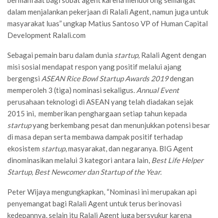
bermanfaat bagi sobat agent karena mendorong semangat
dalam menjalankan pekerjaan di Ralali Agent, namun juga untuk
masyarakat luas” ungkap Matius Santoso VP of Human Capital
Development Ralali.com
Sebagai pemain baru dalam dunia
startup,
Ralali Agent dengan
misi sosial mendapat respon yang positif melalui ajang
bergengsi
ASEAN Rice Bowl Startup Awards 2019
dengan
memperoleh 3 (tiga) nominasi sekaligus
. Annual Event
perusahaan teknologi di ASEAN yang telah diadakan sejak
2015 ini, memberikan penghargaan setiap tahun kepada
startup
yang berkembang pesat dan menunjukkan potensi besar
di masa depan serta membawa dampak positif terhadap
ekosistem
startup
, masyarakat, dan negaranya. BIG Agent
dinominasikan melalui 3 kategori antara lain,
Best Life Helper
Startup, Best Newcomer dan Startup of the Year.
Peter Wijaya mengungkapkan, “Nominasi ini merupakan api
penyemangat bagi Ralali Agent untuk terus berinovasi
kedepannya, selain itu Ralali Agent juga bersyukur karena