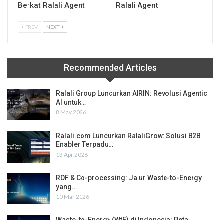
Berkat Ralali Agent
Ralali Agent
PREV
NEXT
Recommended Articles
Ralali Group Luncurkan AIRIN: Revolusi Agentic
AI untuk…
8 May 2026
Ralali.com Luncurkan RalaliGrow: Solusi B2B
Enabler Terpadu…
13 Apr 2026
RDF & Co-processing: Jalur Waste-to-Energy
yang…
10 Mar 2026
Waste-to-Energy (WtE) di Indonesia: Peta