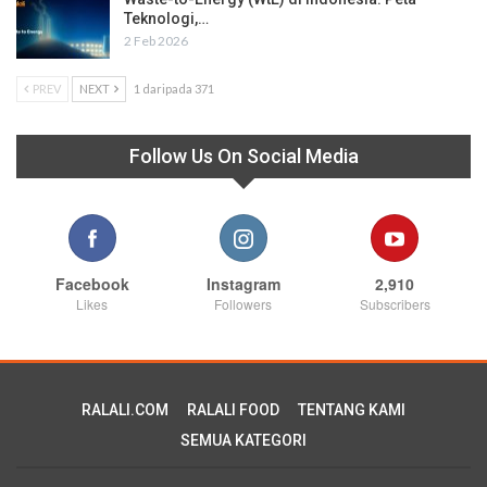
Teknologi,…
2 Feb 2026
PREV
NEXT
1 daripada 371
Follow Us On Social Media
Facebook
Instagram
2,910
Likes
Followers
Subscribers
RALALI.COM
RALALI FOOD
TENTANG KAMI
SEMUA KATEGORI