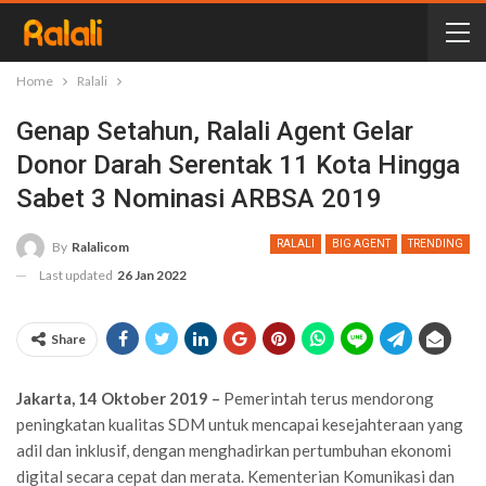
Home
Ralali
Genap Setahun, Ralali Agent Gelar
Donor Darah Serentak 11 Kota Hingga
Sabet 3 Nominasi ARBSA 2019
RALALI
BIG AGENT
TRENDING
By
Ralalicom
Last updated
26 Jan 2022
Share
Jakarta, 14 Oktober 2019 –
Pemerintah terus mendorong
peningkatan kualitas SDM untuk mencapai kesejahteraan yang
adil dan inklusif, dengan menghadirkan pertumbuhan ekonomi
digital secara cepat dan merata. Kementerian Komunikasi dan