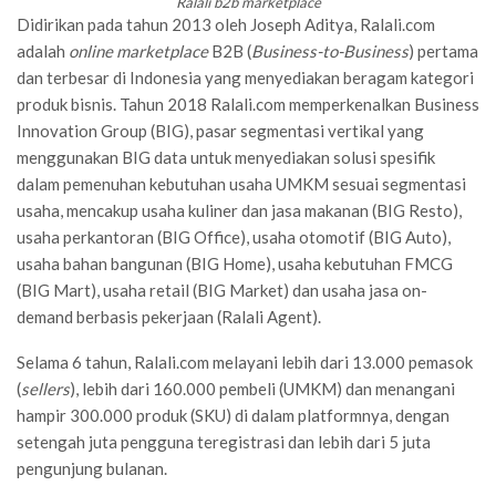
Ralali b2b marketplace
Didirikan pada tahun 2013 oleh Joseph Aditya, Ralali.com
adalah
online marketplace
B2B (
Business-to-Business
) pertama
dan terbesar di Indonesia yang menyediakan beragam kategori
produk bisnis. Tahun 2018 Ralali.com memperkenalkan Business
Innovation Group (BIG), pasar segmentasi vertikal yang
menggunakan BIG data untuk menyediakan solusi spesifik
dalam pemenuhan kebutuhan usaha UMKM sesuai segmentasi
usaha, mencakup usaha kuliner dan jasa makanan (BIG Resto),
usaha perkantoran (BIG Office), usaha otomotif (BIG Auto),
usaha bahan bangunan (BIG Home), usaha kebutuhan FMCG
(BIG Mart), usaha retail (BIG Market) dan usaha jasa on-
demand berbasis pekerjaan (Ralali Agent).
Selama 6 tahun, Ralali.com melayani lebih dari 13.000 pemasok
(
sellers
), lebih dari 160.000 pembeli (UMKM) dan menangani
hampir 300.000 produk (SKU) di dalam platformnya, dengan
setengah juta pengguna teregistrasi dan lebih dari 5 juta
pengunjung bulanan.