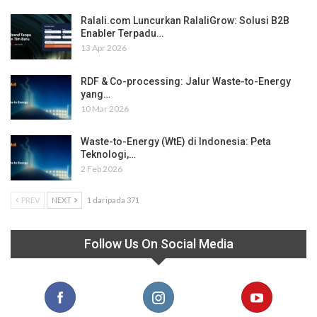
Ralali.com Luncurkan RalaliGrow: Solusi B2B
Enabler Terpadu…
13 Apr 2026
RDF & Co-processing: Jalur Waste-to-Energy
yang…
10 Mar 2026
Waste-to-Energy (WtE) di Indonesia: Peta
Teknologi,…
2 Feb 2026
PREV
NEXT
1 daripada 371
Follow Us On Social Media