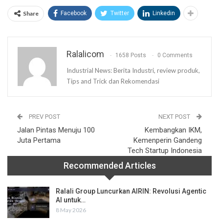
Share
Facebook
Twitter
Linkedin
Ralalicom
1658 Posts
0 Comments
Industrial News: Berita Industri, review produk,
Tips and Trick dan Rekomendasi
PREV POST
NEXT POST
Jalan Pintas Menuju 100
Kembangkan IKM,
Juta Pertama
Kemenperin Gandeng
Tech Startup Indonesia
Recommended Articles
Ralali Group Luncurkan AIRIN: Revolusi Agentic
AI untuk…
8 May 2026