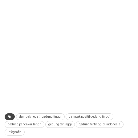
dampak negatif gedung tinggi
dampak positif gedung tinggi
gedung pencakar langit
gedung tertinggi
gedung tertinggi di indonesia
infografis