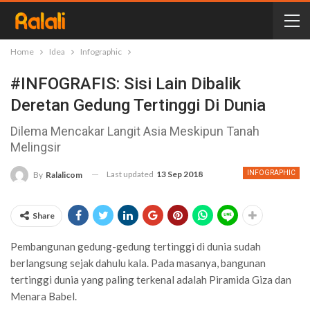
Home
Idea
Infographic
#INFOGRAFIS: Sisi Lain Dibalik
Deretan Gedung Tertinggi Di Dunia
Dilema Mencakar Langit Asia Meskipun Tanah
Melingsir
Last updated
13 Sep 2018
INFOGRAPHIC
By
Ralalicom
Share
Pembangunan gedung-gedung tertinggi di dunia sudah
berlangsung sejak dahulu kala. Pada masanya, bangunan
tertinggi dunia yang paling terkenal adalah Piramida Giza dan
Menara Babel.