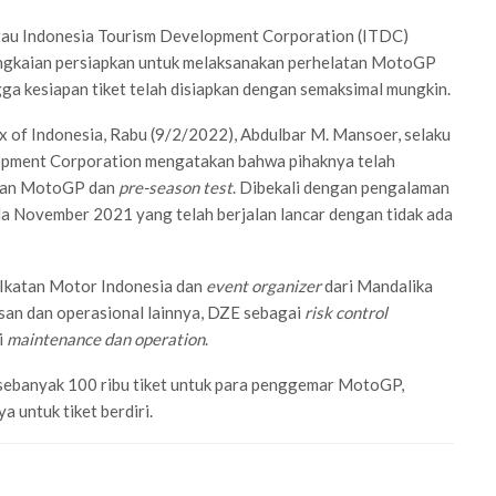
tau Indonesia Tourism Development Corporation (ITDC)
ngkaian persiapkan untuk melaksanakan perhelatan MotoGP
gga kesiapan tiket telah disiapkan dengan semaksimal mungkin.
x of Indonesia, Rabu (9/2/2022), Abdulbar M. Mansoer, selaku
opment Corporation mengatakan bahwa pihaknya telah
akan MotoGP dan
pre-season test
. Dibekali dengan pengalaman
 November 2021 yang telah berjalan lancar dengan tidak ada
u Ikatan Motor Indonesia dan
event organizer
dari Mandalika
san dan operasional lainnya, DZE sebagai
risk control
i
maintenance dan operation
.
 sebanyak 100 ribu tiket untuk para penggemar MotoGP,
ya untuk tiket berdiri.