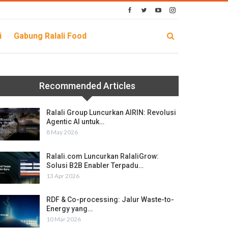
i
Gabung Ralali Food
Recommended Articles
Ralali Group Luncurkan AIRIN: Revolusi
Agentic AI untuk…
8 May 2026
Ralali.com Luncurkan RalaliGrow:
Solusi B2B Enabler Terpadu…
13 Apr 2026
RDF & Co-processing: Jalur Waste-to-
Energy yang…
10 Mar 2026