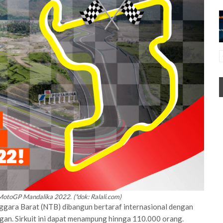
MotoGP Mandalika 2022. (*dok: Ralali.com)
nggara Barat (NTB) dibangun bertaraf internasional dengan
ungan. Sirkuit ini dapat menampung hinnga 110.000 orang.