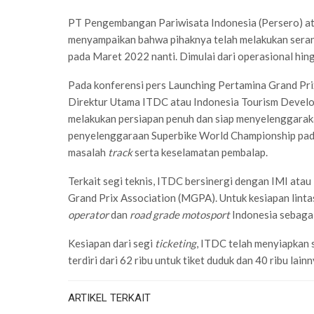
PT Pengembangan Pariwisata Indonesia (Persero) a
menyampaikan bahwa pihaknya telah melakukan sera
pada Maret 2022 nanti. Dimulai dari operasional hin
Pada konferensi pers Launching Pertamina Grand Pri
Direktur Utama ITDC atau Indonesia Tourism Devel
melakukan persiapan penuh dan siap menyelenggar
penyelenggaraan Superbike World Championship pada
masalah
track
serta keselamatan pembalap.
Terkait segi teknis, ITDC bersinergi dengan IMI ata
Grand Prix Association (MGPA). Untuk kesiapan linta
operator
dan
road grade motosport
Indonesia sebaga
Kesiapan dari segi
ticketing
, ITDC telah menyiapkan
terdiri dari 62 ribu untuk tiket duduk dan 40 ribu lainn
ARTIKEL TERKAIT