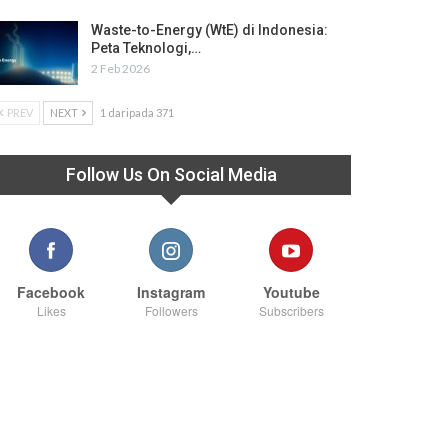
Waste-to-Energy (WtE) di Indonesia:
Peta Teknologi,…
2 Feb 2026
PREV
NEXT
1 daripada 371
Follow Us On Social Media
Facebook
Instagram
Youtube
Likes
Followers
Subscribers