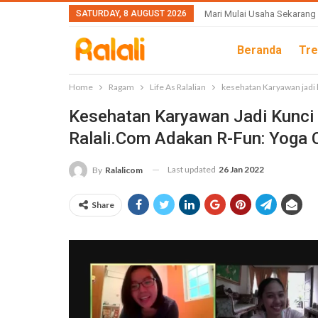
SATURDAY, 8 AUGUST 2026
Mari Mulai Usaha Sekarang
Beranda
Tre
Home
Ragam
Life As Ralalian
kesehatan Karyawan jadi k
Kesehatan Karyawan Jadi Kunci 
Ralali.Com Adakan R-Fun: Yoga 
Last updated
26 Jan 2022
By
Ralalicom
Share