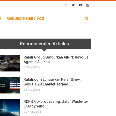
i
Gabung Ralali Food
Recommended Articles
Ralali Group Luncurkan AIRIN: Revolusi
Agentic AI untuk…
8 May 2026
Ralali.com Luncurkan RalaliGrow:
Solusi B2B Enabler Terpadu…
13 Apr 2026
RDF & Co-processing: Jalur Waste-to-
Energy yang…
10 Mar 2026