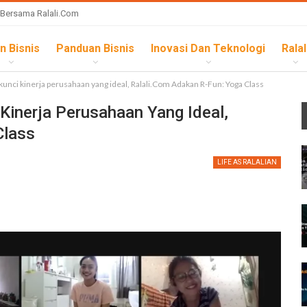
 Bersama Ralali.com
n Bisnis
Panduan Bisnis
Inovasi Dan Teknologi
Ralal
unci kinerja perusahaan yang ideal, Ralali.Com Adakan R-Fun: Yoga Class
Kinerja Perusahaan Yang Ideal,
Class
LIFE AS RALALIAN