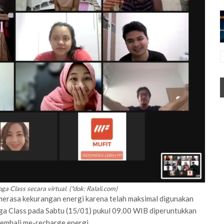
a Class secara virtual. (*dok: Ralali.com)
merasa kekurangan energi karena telah maksimal digunakan
oga Class pada Sabtu (15/01) pukul 09.00 WIB diperuntukkan
embali me-recharge energi.