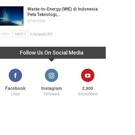
Waste-to-Energy (WtE) di Indonesia:
Peta Teknologi,…
2 Feb 2026
PREV
NEXT
1 daripada 371
Follow Us On Social Media
Facebook
Instagram
2,900
Likes
Followers
Subscribers