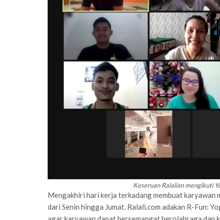
Keseruan Ralalian mengikuti Yog
Mengakhiri hari kerja terkadang membuat karyawan 
dari Senin hingga Jumat. Ralali.com adakan R-Fun: Y
agar karyawan dapat bersemangat berolahraga dan k