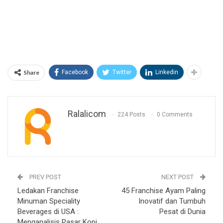
Share
Facebook
Twitter
Linkedin
Ralalicom
224 Posts
0 Comments
PREV POST
NEXT POST
Ledakan Franchise
45 Franchise Ayam Paling
Minuman Speciality
Inovatif dan Tumbuh
Beverages di USA :
Pesat di Dunia
Menganalisis Pasar Kopi