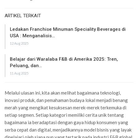
ARTIKEL TERKAIT
Ledakan Franchise Minuman Speciality Beverages di
USA : Menganalisis…
12 Aug 2025
Belajar dari Waralaba F&B di Amerika 2025: Tren,
Peluang, dan…
11 Aug 2025
Melalui ulasan ini, kita akan melihat bagaimana teknologi,
inovasi produk, dan pemahaman budaya lokal menjadi benang
merah yang mengikat kesuksesan merek-merek terkemuka di
setiap segmen. Setiap kategori memiliki cerita unik tentang
bagaimana ia beradaptasi dengan gaya hidup konsumen yang
serba cepat dan digital, menjadikannya model bisnis yang layak
dipelajari oleh siapa pun yang tertarik pada industri F&B global.