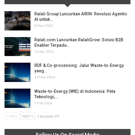
Ralali Group Luncurkan AIRIN: Revolusi Agentic
AI untuk…
8 May 2026
Ralali.com Luncurkan RalaliGrow: Solusi B2B
Enabler Terpadu…
13 Apr 2026
RDF & Co-processing: Jalur Waste-to-Energy
yang…
10 Mar 2026
Waste-to-Energy (WtE) di Indonesia: Peta
Teknologi,…
2 Feb 2026
PREV
NEXT
1 daripada 371
Follow Us On Social Media