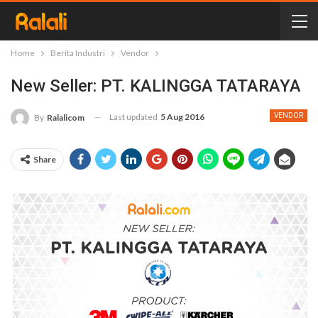
Home
Berita Industri
Vendor
New Seller: PT. KALINGGA TATARAYA
Last updated
5 Aug 2016
VENDOR
By
Ralalicom
Share