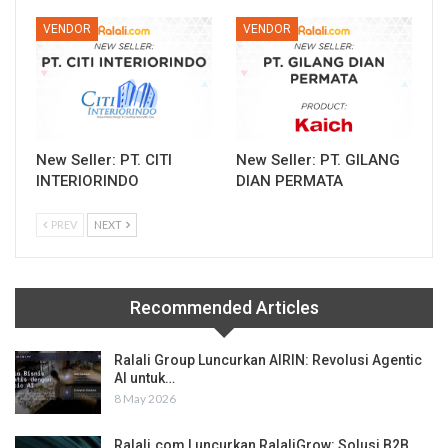
VENDOR
VENDOR
New Seller: PT. CITI
New Seller: PT. GILANG
INTERIORINDO
DIAN PERMATA
PREV
NEXT
Recommended Articles
Ralali Group Luncurkan AIRIN: Revolusi Agentic
AI untuk…
8 May 2026
Ralali.com Luncurkan RalaliGrow: Solusi B2B