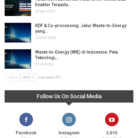
Enabler Terpadu…
13 Apr 2026
RDF & Co-processing: Jalur Waste-to-Energy
yang…
10 Mar 2026
Waste-to-Energy (WtE) di Indonesia: Peta
Teknologi,…
2 Feb 2026
PREV
NEXT
1 daripada 371
Follow Us On Social Media
Facebook
Instagram
2,910