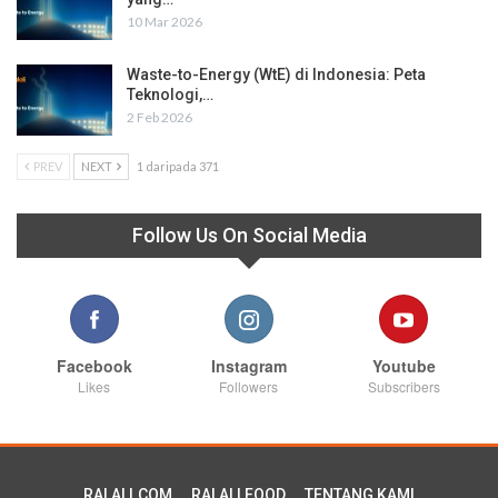
10 Mar 2026
Waste-to-Energy (WtE) di Indonesia: Peta
Teknologi,…
2 Feb 2026
PREV
NEXT
1 daripada 371
Follow Us On Social Media
Facebook
Instagram
Youtube
Likes
Followers
Subscribers
RALALI.COM
RALALI FOOD
TENTANG KAMI