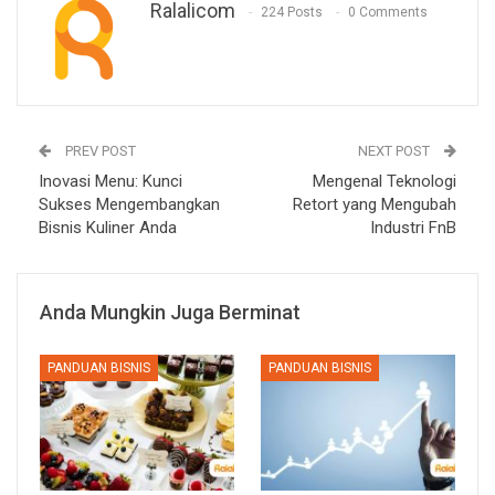
Ralalicom
224 Posts
0 Comments
PREV POST
NEXT POST
Inovasi Menu: Kunci
Mengenal Teknologi
Sukses Mengembangkan
Retort yang Mengubah
Bisnis Kuliner Anda
Industri FnB
Anda Mungkin Juga Berminat
PANDUAN BISNIS
PANDUAN BISNIS