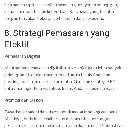
bisa mencakup keterampilan memasak, pelayanan pelanggan,
manajemen waktu, dan kebersihan. Karyawan yang terlatih
dengan baik akan bekerja lebih efisien dan profesional.
8. Strategi Pemasaran yang
Efektif
Pemasaran Digital
Manfaatkan pemasaran digital untuk menjangkau lebih banyak
pelanggan. Buat akun media sosial untuk bisnis Anda dan
posting konten menarik secara rutin. Gunakan strategi SEO
untuk meningkatkan visibilitas bisnis Anda di mesin pencari.
Promosi dan Diskon
Tawarkan promosi dan diskon untuk menarik pelanggan baru.
Misalnya, Anda bisa memberikan diskon untuk pelanggan
pertama kali atau menawarkan paket makan hemat. Promosi dan