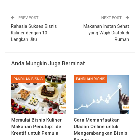
PREV POST
NEXT POST
Rahasia Sukses Bisnis
Makanan Instan Sehat
Kuliner dengan 10
yang Wajib Distok di
Langkah Jitu
Rumah
Anda Mungkin Juga Berminat
PANDUAN BISNIS
PANDUAN BISNIS
Memulai Bisnis Kuliner
Cara Memanfaatkan
Makanan Penutup: Ide
Ulasan Online untuk
Kreatif untuk Pemula
Mengembangkan Bisnis
Kuliner