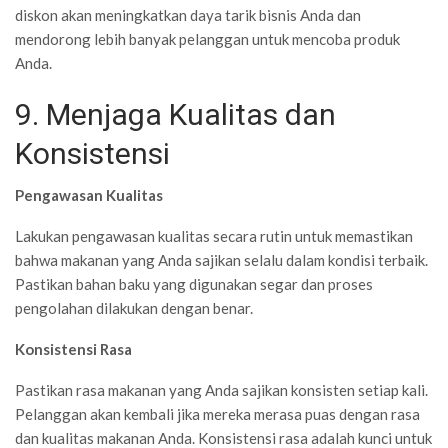
diskon akan meningkatkan daya tarik bisnis Anda dan
mendorong lebih banyak pelanggan untuk mencoba produk
Anda.
9. Menjaga Kualitas dan
Konsistensi
Pengawasan Kualitas
Lakukan pengawasan kualitas secara rutin untuk memastikan
bahwa makanan yang Anda sajikan selalu dalam kondisi terbaik.
Pastikan bahan baku yang digunakan segar dan proses
pengolahan dilakukan dengan benar.
Konsistensi Rasa
Pastikan rasa makanan yang Anda sajikan konsisten setiap kali.
Pelanggan akan kembali jika mereka merasa puas dengan rasa
dan kualitas makanan Anda. Konsistensi rasa adalah kunci untuk