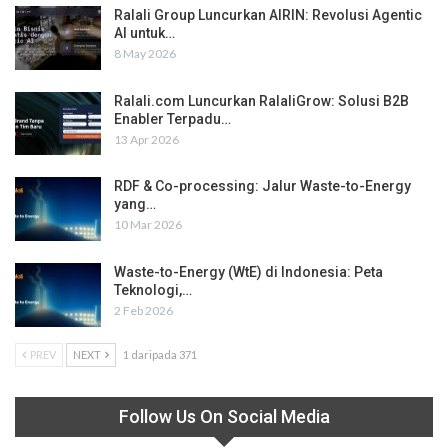
Ralali Group Luncurkan AIRIN: Revolusi Agentic
AI untuk…
8 May 2026
Ralali.com Luncurkan RalaliGrow: Solusi B2B
Enabler Terpadu…
13 Apr 2026
RDF & Co-processing: Jalur Waste-to-Energy
yang…
10 Mar 2026
Waste-to-Energy (WtE) di Indonesia: Peta
Teknologi,…
2 Feb 2026
PREV
NEXT
1 daripada 371
Follow Us On Social Media