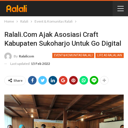
Home
Ralali
Event & Komunitas Ralali
Ralali.com Ajak Asosiasi Craft
Kabupaten Sukoharjo Untuk Go Digital
EVENT & KOMUNITAS RALALI
LIFE AS RALALIAN
By
Ralalicom
Last updated
15 Feb 2022
Share