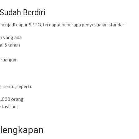
Sudah Berdiri
menjadi dapur SPPG, terdapat beberapa penyesuaian standar:
n yang ada
al 5 tahun
 ruangan
rtentu, seperti:
1.000 orang
tasi laut
rlengkapan