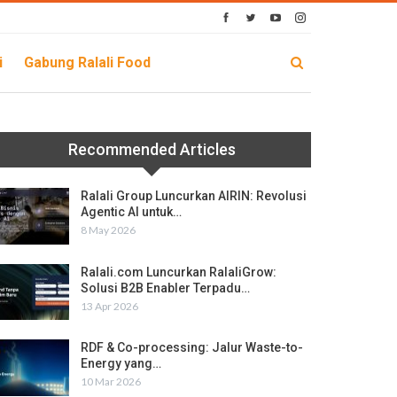
i
Gabung Ralali Food
Recommended Articles
Ralali Group Luncurkan AIRIN: Revolusi
Agentic AI untuk…
8 May 2026
Ralali.com Luncurkan RalaliGrow:
Solusi B2B Enabler Terpadu…
13 Apr 2026
RDF & Co-processing: Jalur Waste-to-
Energy yang…
10 Mar 2026