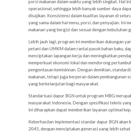
porsi makanan dalam waktu yang lebih singkat. Hal i
operasional, sehingga lebih banyak sumber daya dap
disajikan. Konsistensi dalam kualitas layanan di selu
yang sama dalam hal menu, porsi, dan penyajian. In
makanan yang bergizi dan sesuai dengan kebutuhan g
Lebih jauh lagi, program ini memberikan dukungan ya
petani dan UMKM dalam rantai pasok bahan baku, dap
menciptakan lapangan kerja dan meningkatkan penda
memperkuat ekonomi lokal dan mendorong pertumbuhan
pengentasan kemiskinan. Dengan demikian, standardi
makanan, tetapi juga berperan dalam pembangunan sos
yang berkelanjutan bagi masyarakat.
Standarisasi dapur BGN untuk program MBG merupaka
masyarakat Indonesia. Dengan spesifikasi teknis yan
ini diharapkan dapat memberikan layanan optimal kep
Keberhasilan implementasi standar dapur BGN akan be
2045, dengan menciptakan generasi yang lebih sehat