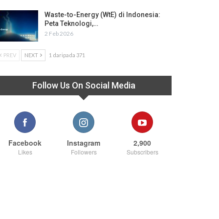
Waste-to-Energy (WtE) di Indonesia:
Peta Teknologi,…
2 Feb 2026
PREV
NEXT
1 daripada 371
Follow Us On Social Media
Facebook
Instagram
2,900
Likes
Followers
Subscribers