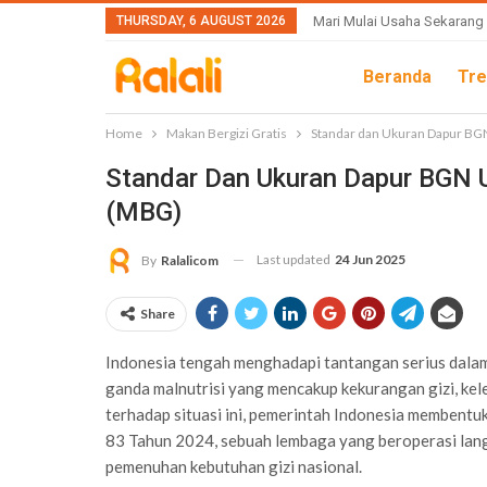
THURSDAY, 6 AUGUST 2026
Mari Mulai Usaha Sekarang
Beranda
Tre
Home
Makan Bergizi Gratis
Standar dan Ukuran Dapur BG
Standar Dan Ukuran Dapur BGN U
(MBG)
Last updated
24 Jun 2025
By
Ralalicom
Share
Indonesia tengah menghadapi tantangan serius dala
ganda malnutrisi yang mencakup kekurangan gizi, kele
terhadap situasi ini, pemerintah Indonesia membentu
83 Tahun 2024, sebuah lembaga yang beroperasi lan
pemenuhan kebutuhan gizi nasional.