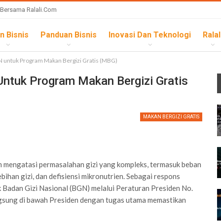
 Bersama Ralali.com
n Bisnis
Panduan Bisnis
Inovasi Dan Teknologi
Ralal
N untuk Program Makan Bergizi Gratis (MBG)
ntuk Program Makan Bergizi Gratis
MAKAN BERGIZI GRATIS
m mengatasi permasalahan gizi yang kompleks, termasuk beban
bihan gizi, dan defisiensi mikronutrien. Sebagai respons
k Badan Gizi Nasional (BGN) melalui Peraturan Presiden No.
gsung di bawah Presiden dengan tugas utama memastikan