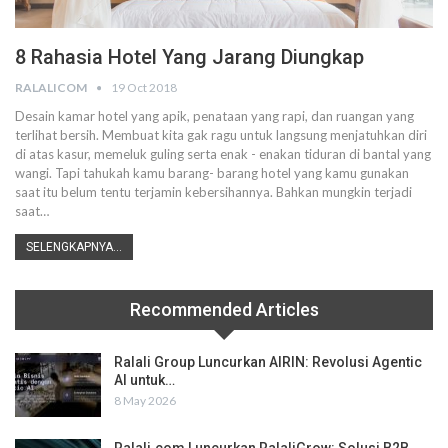
8 Rahasia Hotel Yang Jarang Diungkap
RALALICOM
19 Oct 2018
Desain kamar hotel yang apik, penataan yang rapi, dan ruangan yang
terlihat bersih. Membuat kita gak ragu untuk langsung menjatuhkan diri
di atas kasur, memeluk guling serta enak - enakan tiduran di bantal yang
wangi. Tapi tahukah kamu barang- barang hotel yang kamu gunakan
saat itu belum tentu terjamin kebersihannya. Bahkan mungkin terjadi
saat…
SELENGKAPNYA...
Recommended Articles
Ralali Group Luncurkan AIRIN: Revolusi Agentic
AI untuk…
8 May 2026
Ralali.com Luncurkan RalaliGrow: Solusi B2B