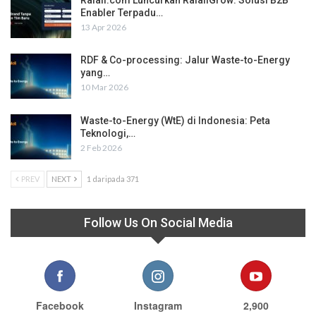
Enabler Terpadu…
13 Apr 2026
RDF & Co-processing: Jalur Waste-to-Energy
yang…
10 Mar 2026
Waste-to-Energy (WtE) di Indonesia: Peta
Teknologi,…
2 Feb 2026
PREV
NEXT
1 daripada 371
Follow Us On Social Media
Facebook
Instagram
2,900