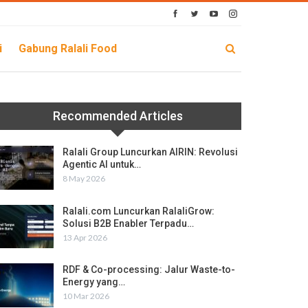
i
Gabung Ralali Food
Recommended Articles
Ralali Group Luncurkan AIRIN: Revolusi
Agentic AI untuk…
8 May 2026
Ralali.com Luncurkan RalaliGrow:
Solusi B2B Enabler Terpadu…
13 Apr 2026
RDF & Co-processing: Jalur Waste-to-
Energy yang…
10 Mar 2026