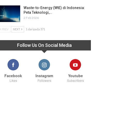
Waste-to-Energy (WtE) di Indonesia:
Peta Teknologi,…
2 Feb 2026
PREV
NEXT
1 daripada 371
Follow Us On Social Media
Facebook
Instagram
Youtube
Likes
Followers
Subscribers