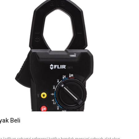
ak Beli
a jadikan sebagai referensi ketika hendak mencari sebuah alat ukur