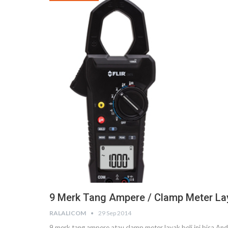
9 Merk Tang Ampere / Clamp Meter Lay
RALALICOM
29 Sep 2014
9 merk tang ampere atau clamp meter layak beli ini bisa And