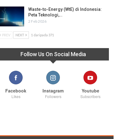
Waste-to-Energy (WtE) di Indonesia:
Peta Teknologi,…
2 Feb 2026
PREV
NEXT
1 daripada 371
Follow Us On Social Media
Facebook
Instagram
Youtube
Likes
Followers
Subscribers