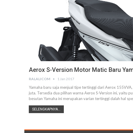
Aerox S-Version Motor Matic Baru Ya
RALALICOM
1 Jan 2017
Yamaha baru saja menjual tipe tertinggi dari Aerox 155VVA,
juta. Tersedia dua pilihan warna Aerox S-Version ini, yaitu 
besutan Yamaha ini merupakan varian tertinggi dalah hal spe
SELENGKAPNYA...