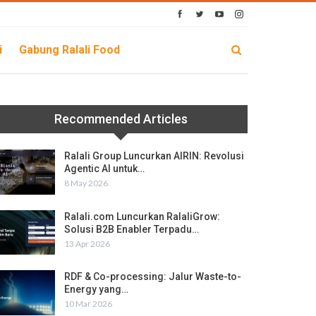
i
Gabung Ralali Food
Recommended Articles
Ralali Group Luncurkan AIRIN: Revolusi
Agentic AI untuk…
8 May 2026
Ralali.com Luncurkan RalaliGrow:
Solusi B2B Enabler Terpadu…
13 Apr 2026
RDF & Co-processing: Jalur Waste-to-
Energy yang…
10 Mar 2026