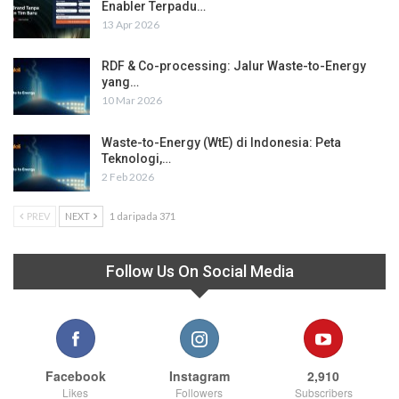
Enabler Terpadu…
13 Apr 2026
RDF & Co-processing: Jalur Waste-to-Energy
yang…
10 Mar 2026
Waste-to-Energy (WtE) di Indonesia: Peta
Teknologi,…
2 Feb 2026
PREV
NEXT
1 daripada 371
Follow Us On Social Media
Facebook
Instagram
2,910
Likes
Followers
Subscribers