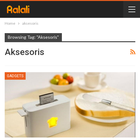
Home
aksesoris
Browsing Tag: "aksesoris"
Aksesoris
GADGETS