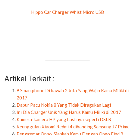
Artikel Terkait :
9 Smartphone Di bawah 2 Juta Yang Wajib Kamu Miliki di
2017
Dapur Pacu Nokia 8 Yang Tidak Diragukan Lagi
Ini Dia Charger Unik Yang Harus Kamu Miliki di 2017
Kamera-kamera HP yang hasilnya seperti DSLR
Keunggulan Xiaomi Redmi 4 dibanding Samsung J7 Prime
Penggemar Oppo, Siapkah Kamu Dengan Oppo Find 9
Tanpa Batas Tepi?
Ponsel Tahan Air, Tahan Banting, Anti Debu Yang Wajib
Kamu Miliki 2017
Samsung Galaxy C7 Pro Resmi Diliris, dengan seambreg
fitur canggih!
Samsung J1 4G 2017, Ponsel Canggih Harga Sejutaan
Smartphone 4G Buatan ITB Harga Hanya Rp. 1.2juta
Spesifikasi Canggih Nokia 6 Yang Harus Kamu Tahu
Xiaomi Mi6 Bakal Menjadi Flagship Termurah!