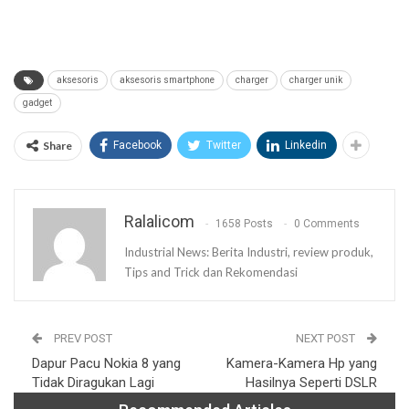
Industrial News: Berita Industri, review produk,
Tips and Trick dan Rekomendasi
PREV POST
NEXT POST
Dapur Pacu Nokia 8 yang
Kamera-Kamera Hp yang
Tidak Diragukan Lagi
Hasilnya Seperti DSLR
Recommended Articles
Ralali Group Luncurkan AIRIN: Revolusi Agentic
AI untuk…
8 May 2026
Ralali.com Luncurkan RalaliGrow: Solusi B2B
Enabler Terpadu…
13 Apr 2026
RDF & Co-processing: Jalur Waste-to-Energy
yang…