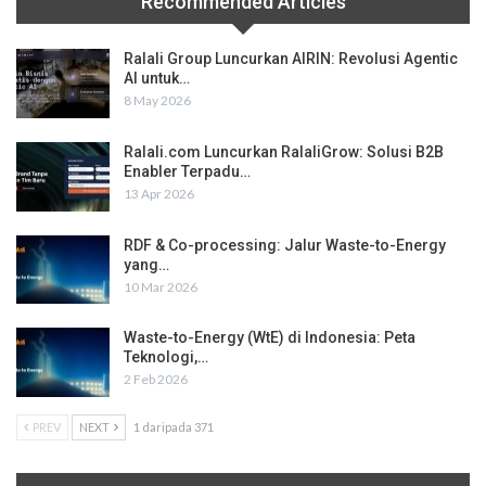
10 Mar 2026
Waste-to-Energy (WtE) di Indonesia: Peta
Teknologi,…
2 Feb 2026
PREV
NEXT
1 daripada 371
Follow Us On Social Media
Facebook
Instagram
2,900
Likes
Followers
Subscribers
RALALI.COM
RALALI FOOD
TENTANG KAMI