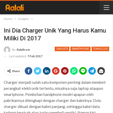
Home
Gadgets
Ini Dia Charger Unik Yang Harus Kamu
Miliki Di 2017
GADGETS
SMARTPHONE
TEKNOLOGI
By
Ralalicom
Last updated
7 Feb 2017
Share
Charger menjadi salah satu komponen penting dalam membeli
perangkat elektronik tertentu, misalnya saja laptop ataupun
smartphone. Pembelian handphone model apapun oleh
pabrikannya dilengkapi dengan charger dan kabelnya. Dulu
charger dibuat dengan kabel panjang, sehingga kabel data
kadang terpisah atau justru membeli sendiri. Namun kini,