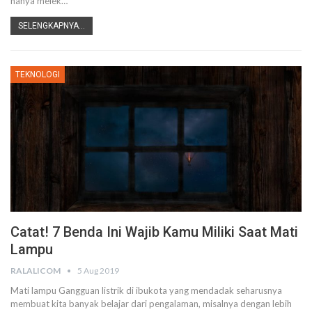
hanya melek
…
SELENGKAPNYA...
TEKNOLOGI
Catat! 7 Benda Ini Wajib Kamu Miliki Saat Mati
Lampu
RALALICOM
5 Aug 2019
Mati lampu
Gangguan listrik di ibukota yang mendadak seharusnya
membuat kita banyak belajar dari pengalaman, misalnya dengan lebih