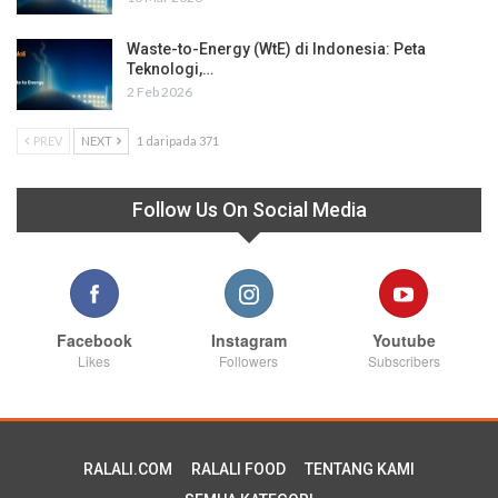
Waste-to-Energy (WtE) di Indonesia: Peta
Teknologi,…
2 Feb 2026
PREV
NEXT
1 daripada 371
Follow Us On Social Media
Facebook
Instagram
Youtube
Likes
Followers
Subscribers
RALALI.COM
RALALI FOOD
TENTANG KAMI