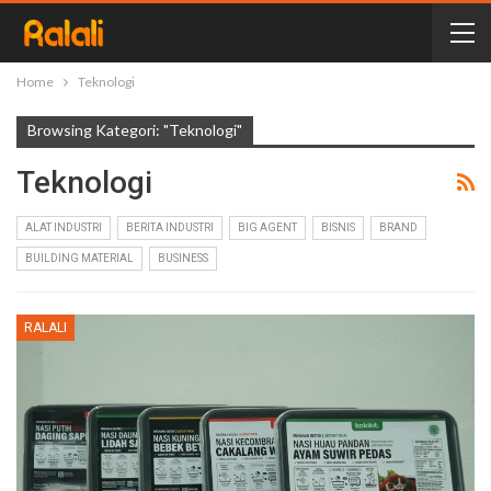
Home
Teknologi
Browsing Kategori: "Teknologi"
Teknologi
ALAT INDUSTRI
BERITA INDUSTRI
BIG AGENT
BISNIS
BRAND
BUILDING MATERIAL
BUSINESS
RALALI