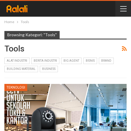
Home
Tools
Browsing Kategori: "Tools"
Tools
ALAT INDUSTRI
BERITA INDUSTRI
BIG AGENT
BISNIS
BRAND
BUILDING MATERIAL
BUSINESS
TEKNOLOGI