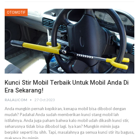
OTOMOTIF
Kunci Stir Mobil Terbaik Untuk Mobil Anda Di
Era Sekarang!
RALALICOM
27 Oct 2023
Anda mungkin pernah kepikiran, kenapa mobil bisa dibobol dengan
mudah? Padahal Anda sudah memberikan kunci stang mobil lah
istilahnya. Anda juga paham bahwa kalo mobil udah dikasih kunci stir,
seharusnya tidak bisa dibobol lagi. Iya kan? Mungkin mimin juga
berpikir seperti itu sihh. Tapi, masalahnya ga semua kunci stir itu baguss,
makanya itu mimin…