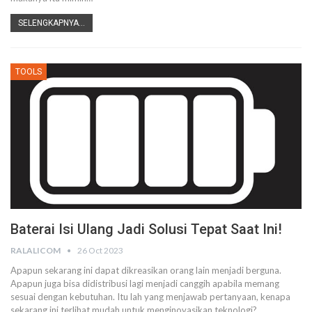
SELENGKAPNYA...
TOOLS
Baterai Isi Ulang Jadi Solusi Tepat Saat Ini!
RALALICOM
26 Oct 2023
Apapun sekarang ini dapat dikreasikan orang lain menjadi berguna.
Apapun juga bisa didistribusi lagi menjadi canggih apabila memang
sesuai dengan kebutuhan. Itu lah yang menjawab pertanyaan, kenapa
sekarang ini terlihat mudah untuk menginovasikan teknologi?