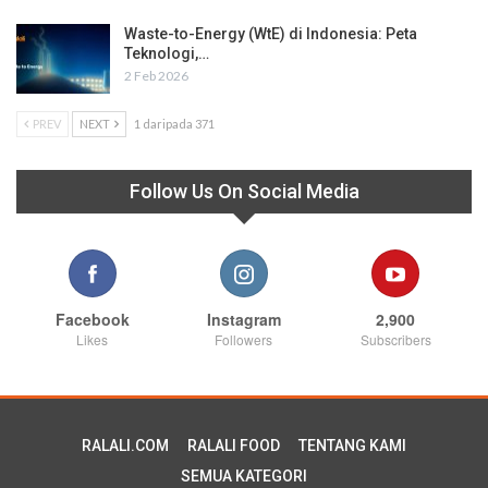
Waste-to-Energy (WtE) di Indonesia: Peta
Teknologi,…
2 Feb 2026
PREV
NEXT
1 daripada 371
Follow Us On Social Media
Facebook
Instagram
2,900
Likes
Followers
Subscribers
RALALI.COM
RALALI FOOD
TENTANG KAMI
SEMUA KATEGORI