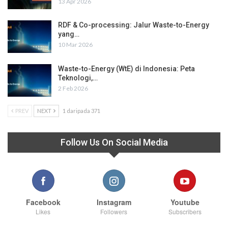
13 Apr 2026
RDF & Co-processing: Jalur Waste-to-Energy
yang…
10 Mar 2026
Waste-to-Energy (WtE) di Indonesia: Peta
Teknologi,…
2 Feb 2026
PREV
NEXT
1 daripada 371
Follow Us On Social Media
Facebook
Instagram
Youtube
Likes
Followers
Subscribers