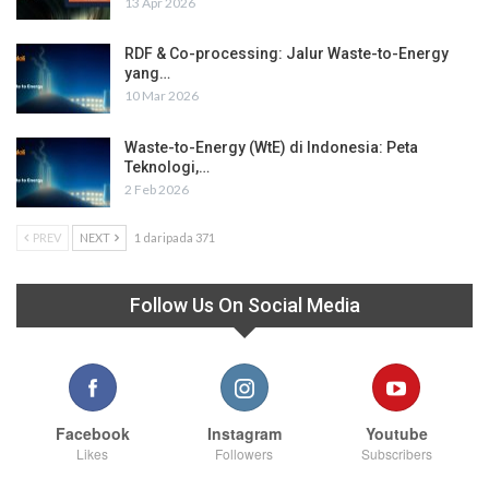
13 Apr 2026
RDF & Co-processing: Jalur Waste-to-Energy
yang…
10 Mar 2026
Waste-to-Energy (WtE) di Indonesia: Peta
Teknologi,…
2 Feb 2026
PREV
NEXT
1 daripada 371
Follow Us On Social Media
Facebook
Instagram
Youtube
Likes
Followers
Subscribers