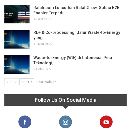
Ralali.com Luncurkan RalaliGrow: Solusi B2B
Enabler Terpadu…
13 Apr 2026
RDF & Co-processing: Jalur Waste-to-Energy
yang…
10 Mar 2026
Waste-to-Energy (WtE) di Indonesia: Peta
Teknologi,…
2 Feb 2026
PREV
NEXT
1 daripada 371
Follow Us On Social Media