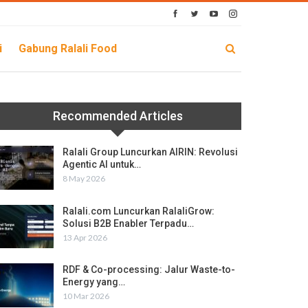
i
Gabung Ralali Food
Recommended Articles
Ralali Group Luncurkan AIRIN: Revolusi
Agentic AI untuk…
8 May 2026
Ralali.com Luncurkan RalaliGrow:
Solusi B2B Enabler Terpadu…
13 Apr 2026
RDF & Co-processing: Jalur Waste-to-
Energy yang…
10 Mar 2026