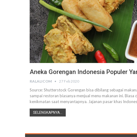
Aneka Gorengan Indonesia Populer Yan
RALALICOM
27 Feb 2020
Source: Shutterstock
Gorengan bisa dibilang sebagai makana
sampai restoran biasanya menjual menu makanan ini. Biasa
kenikmatan saat menyantapnya.
Jajanan pasar khas Indones
SELENGKAPNYA...