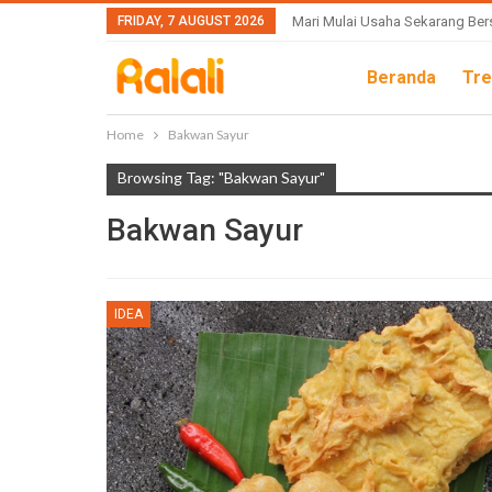
FRIDAY, 7 AUGUST 2026
Mari Mulai Usaha Sekarang Ber
Beranda
Tre
Home
Bakwan Sayur
Browsing Tag: "Bakwan Sayur"
Bakwan Sayur
IDEA