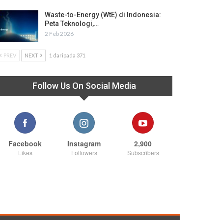
Waste-to-Energy (WtE) di Indonesia:
Peta Teknologi,…
2 Feb 2026
PREV
NEXT
1 daripada 371
Follow Us On Social Media
Facebook
Instagram
2,900
Likes
Followers
Subscribers