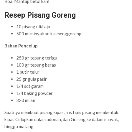
Roa. Mantap betul kan!
Resep Pisang Goreng
10 pisang uli/raja
500 ml minyak untuk menggoreng
Bahan Pencelup
250 gr tepung terigu
100 gr tepung beras
1 butir telur
25 gr gula pasir
1/4 sdt garam
1/4 baking powder
320 ml air
Saatnya membuat pisang kipas, Iris tipis pisang membentuk
kipas Celupkan dalam adonan, dan Goreng ke dalam minyak,
hingga matang