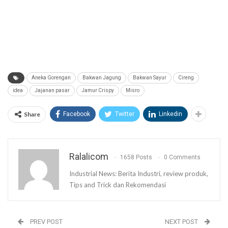
Aneka Gorengan
Bakwan Jagung
Bakwan Sayur
Cireng
idea
Jajanan pasar
Jamur Crispy
Misro
Share
Facebook
Twitter
Linkedin
Ralalicom
1658 Posts
0 Comments
Industrial News: Berita Industri, review produk,
Tips and Trick dan Rekomendasi
PREV POST
NEXT POST