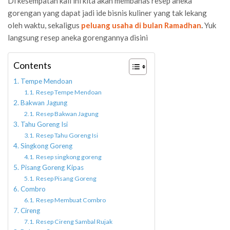
Di kesempatan kali ini kita akan membahas resep aneka
gorengan yang dapat jadi ide bisnis kuliner yang tak lekang
oleh waktu, sekaligus
peluang usaha di bulan Ramadhan
.
Yuk
langsung resep aneka gorengannya disini
Contents
Tempe Mendoan
Resep Tempe Mendoan
Bakwan Jagung
Resep Bakwan Jagung
Tahu Goreng Isi
Resep Tahu Goreng Isi
Singkong Goreng
Resep singkong goreng
Pisang Goreng Kipas
Resep Pisang Goreng
Combro
Resep Membuat Combro
Cireng
Resep Cireng Sambal Rujak