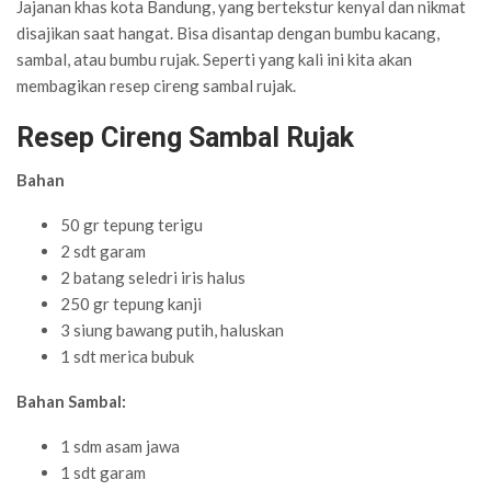
Jajanan khas kota Bandung, yang bertekstur kenyal dan nikmat
disajikan saat hangat. Bisa disantap dengan bumbu kacang,
sambal, atau bumbu rujak. Seperti yang kali ini kita akan
membagikan resep cireng sambal rujak.
Resep Cireng Sambal Rujak
Bahan
50 gr tepung terigu
2 sdt garam
2 batang seledri iris halus
250 gr tepung kanji
3 siung bawang putih, haluskan
1 sdt merica bubuk
Bahan Sambal:
1 sdm asam jawa
1 sdt garam