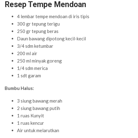
Resep Tempe Mendoan
4 lembar tempe mendoan di iris tipis
300 gr tepung terigu
250 gr tepung beras
Daun bawang dipotong kecil-kecil
3/4 sdm ketumbar
200 ml air
250 ml minyak goreng
1/4 sdm merica
1 sdt garam
Bumbu Halus:
3 siung bawang merah
2 siung bawang putih
1 ruas Kunyit
1 ruas kencur
Air untuk melarutkan