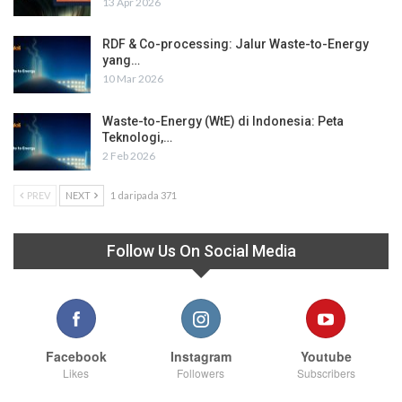
13 Apr 2026
RDF & Co-processing: Jalur Waste-to-Energy
yang…
10 Mar 2026
Waste-to-Energy (WtE) di Indonesia: Peta
Teknologi,…
2 Feb 2026
PREV
NEXT
1 daripada 371
Follow Us On Social Media
Facebook
Instagram
Youtube
Likes
Followers
Subscribers