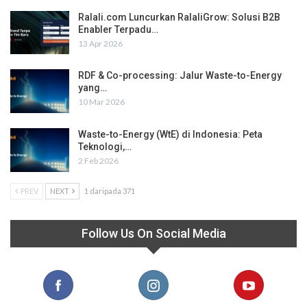
Ralali.com Luncurkan RalaliGrow: Solusi B2B
Enabler Terpadu…
13 Apr 2026
RDF & Co-processing: Jalur Waste-to-Energy
yang…
10 Mar 2026
Waste-to-Energy (WtE) di Indonesia: Peta
Teknologi,…
2 Feb 2026
PREV
NEXT
1 daripada 371
Follow Us On Social Media