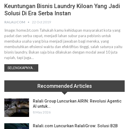
Keuntungan Bisnis Laundry Kiloan Yang Jadi
Solusi Di Era Serba Instan
RALALICOM
22 Oct 2019
Image: home.bt.com
Tahukah kamu kehidupan masyarakat kota yang
padat dan serba cepat, menjadi lahan subur para pebisnis untuk
membuka usaha yang bisa menjadi jawaban bagi mereka, yang
membutuhkan efisiensi waktu dan efektifitas tinggi, salah satunya yaitu
bisnis laundry.
Bukan saja bisa dilakukan dengan modal awal 10 juta
rupiah, tapi juga
…
SELENGKAPNYA...
Recommended Articles
Ralali Group Luncurkan AIRIN: Revolusi Agentic
AI untuk…
8 May 2026
Ralali.com Luncurkan RalaliGrow: Solusi B2B