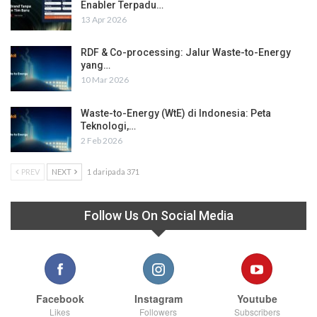
Enabler Terpadu…
13 Apr 2026
RDF & Co-processing: Jalur Waste-to-Energy
yang…
10 Mar 2026
Waste-to-Energy (WtE) di Indonesia: Peta
Teknologi,…
2 Feb 2026
PREV
NEXT
1 daripada 371
Follow Us On Social Media
Facebook
Instagram
Youtube
Likes
Followers
Subscribers