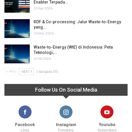
Enabler Terpadu…
13 Apr 2026
RDF & Co-processing: Jalur Waste-to-Energy
yang…
10 Mar 2026
Waste-to-Energy (WtE) di Indonesia: Peta
Teknologi,…
2 Feb 2026
PREV
NEXT
1 daripada 371
Follow Us On Social Media
Facebook
Instagram
Youtube
Likes
Followers
Subscribers