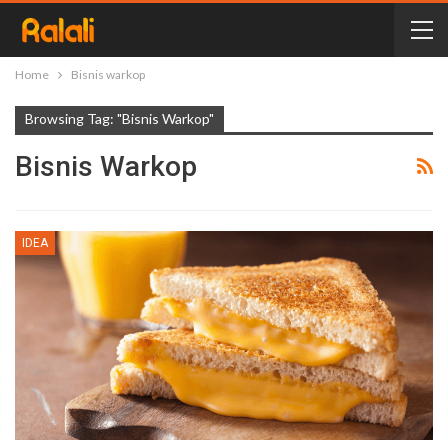
Home
Bisnis warkop
Browsing Tag: "Bisnis Warkop"
Bisnis Warkop
IDEA