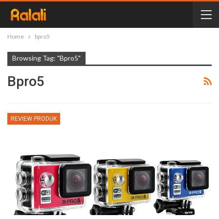
Home
bpro5
Browsing Tag: "bpro5"
Bpro5
REVIEW PRODUK