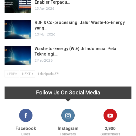
Enabler Terpadu…
13 Apr 2026
RDF & Co-processing: Jalur Waste-to-Energy
yang…
10 Mar 2026
Waste-to-Energy (WtE) di Indonesia: Peta
Teknologi,…
2 Feb 2026
PREV
NEXT
1 daripada 371
Follow Us On Social Media
Facebook
Instagram
2,900
Likes
Followers
Subscribers