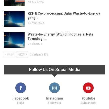
13 Apr 2026
RDF & Co-processing: Jalur Waste-to-Energy
yang…
10 Mar 2026
Waste-to-Energy (WtE) di Indonesia: Peta
Teknologi,…
2 Feb 2026
PREV
NEXT
1 daripada 371
Follow Us On Social Media
Facebook
Instagram
Youtube
Likes
Followers
Subscribers